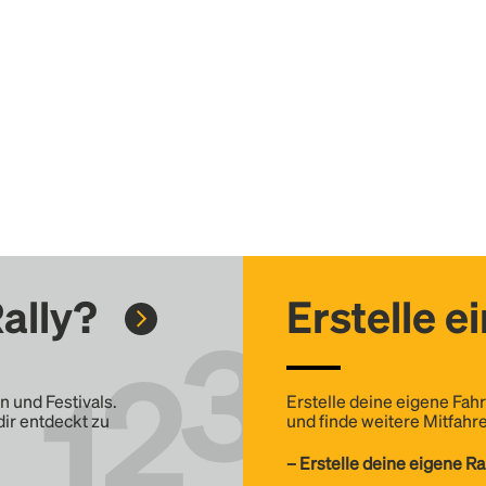
ally?
Erstelle e
n und Festivals.
Erstelle deine eigene Fahr
dir entdeckt zu
und finde weitere Mitfahre
– Erstelle deine eigene Ra