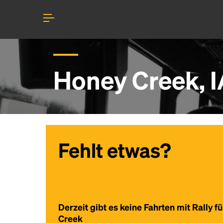
Honey Creek, I
Fehlt etwas?
Derzeit gibt es keine Fahrten mit Rally f
Creek