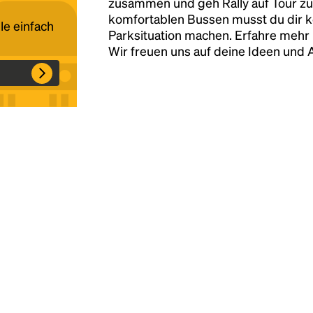
zusammen und geh Rally auf Tour zu
komfortablen Bussen musst du dir 
le einfach
Parksituation machen. Erfahre mehr 
Headline
Wir freuen uns auf deine Ideen und
Lorem Ipsum is simply dummy text of the
printing and typesetting industry.
Lorem
Ipsum has been the industry's standard
dummy text ever since the 1500s, when an
unknown printer took a galley of type and
scrambled it to make a type specimen book. It
has survived not only five centuries, but also
the leap into electronic typesetting, remaining
essentially unchanged.