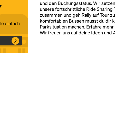
und den Buchungsstatus. Wir setzen
r
unsere fortschrittliche Ride Sharing
Headline
zusammen und geh Rally auf Tour zu
komfortablen Bussen musst du dir 
le einfach
Parksituation machen. Erfahre mehr 
Lorem Ipsum is simply dummy text of the
Wir freuen uns auf deine Ideen und
printing and typesetting industry.
Lorem
Ipsum has been the industry's standard
dummy text ever since the 1500s, when an
unknown printer took a galley of type and
scrambled it to make a type specimen book. It
has survived not only five centuries, but also
the leap into electronic typesetting, remaining
essentially unchanged.