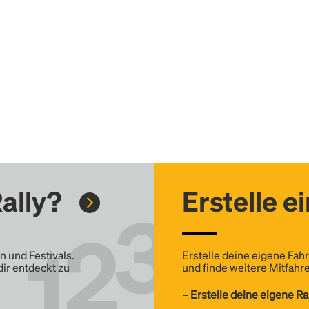
ally?
Erstelle e
n und Festivals.
Erstelle deine eigene Fahr
dir entdeckt zu
und finde weitere Mitfahre
– Erstelle deine eigene Ra