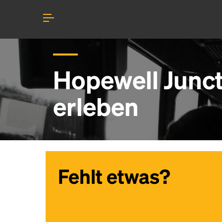
Hopewell Junct
erleben
Fehlt etwas?