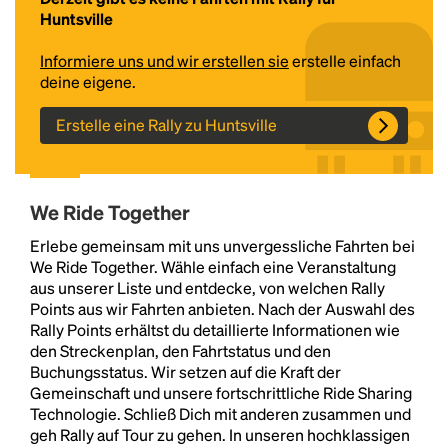
Huntsville
Informiere uns und wir erstellen sie
erstelle einfach
deine eigene.
Erstelle eine Rally zu Huntsville
We Ride Together
Headline
Erlebe gemeinsam mit uns unvergessliche Fahrten bei
We Ride Together. Wähle einfach eine Veranstaltung
aus unserer Liste und entdecke, von welchen Rally
Lorem Ipsum is simply dummy text of the printing
Points aus wir Fahrten anbieten. Nach der Auswahl des
and typesetting industry.
Lorem Ipsum has been the
Rally Points erhältst du detaillierte Informationen wie
industry's standard
dummy text ever since the
den Streckenplan, den Fahrtstatus und den
1500s, when an unknown printer took a galley of
Buchungsstatus. Wir setzen auf die Kraft der
type and scrambled it to make a type specimen
Gemeinschaft und unsere fortschrittliche Ride Sharing
book. It has survived not only five centuries, but also
Technologie. Schließ Dich mit anderen zusammen und
the leap into electronic typesetting, remaining
geh Rally auf Tour zu gehen. In unseren hochklassigen
essentially unchanged.