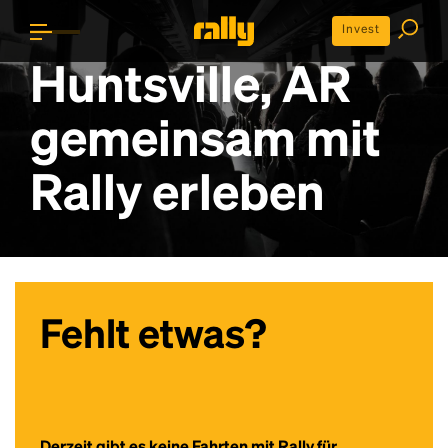
Invest
Huntsville, AR
gemeinsam mit
Rally erleben
Fehlt etwas?
Derzeit gibt es keine Fahrten mit Rally für