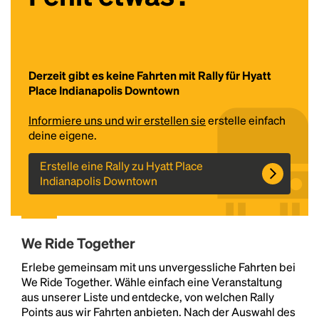
Derzeit gibt es keine Fahrten mit Rally für Hyatt
Place Indianapolis Downtown
Informiere uns und wir erstellen sie
erstelle einfach
deine eigene.
Headline
Erstelle eine Rally zu Hyatt Place
Indianapolis Downtown
Lorem Ipsum is simply dummy text of the printing
and typesetting industry.
Lorem Ipsum has been the
industry's standard
dummy text ever since the
We Ride Together
1500s, when an unknown printer took a galley of
type and scrambled it to make a type specimen
Erlebe gemeinsam mit uns unvergessliche Fahrten bei
book. It has survived not only five centuries, but also
We Ride Together. Wähle einfach eine Veranstaltung
the leap into electronic typesetting, remaining
aus unserer Liste und entdecke, von welchen Rally
essentially unchanged.
Points aus wir Fahrten anbieten. Nach der Auswahl des