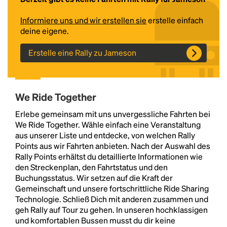
Informiere uns und wir erstellen sie
erstelle einfach
deine eigene.
Erstelle eine Rally zu Jameson
We Ride Together
Headline
Erlebe gemeinsam mit uns unvergessliche Fahrten bei
We Ride Together. Wähle einfach eine Veranstaltung
aus unserer Liste und entdecke, von welchen Rally
Points aus wir Fahrten anbieten. Nach der Auswahl des
Lorem Ipsum is simply dummy text of the printing
Rally Points erhältst du detaillierte Informationen wie
and typesetting industry.
Lorem Ipsum has been the
den Streckenplan, den Fahrtstatus und den
industry's standard
dummy text ever since the
Buchungsstatus. Wir setzen auf die Kraft der
1500s, when an unknown printer took a galley of
Gemeinschaft und unsere fortschrittliche Ride Sharing
type and scrambled it to make a type specimen
Technologie. Schließ Dich mit anderen zusammen und
book. It has survived not only five centuries, but also
geh Rally auf Tour zu gehen. In unseren hochklassigen
the leap into electronic typesetting, remaining
und komfortablen Bussen musst du dir keine
essentially unchanged.