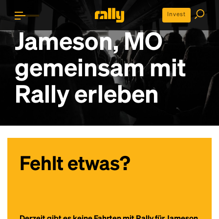
Invest
Jameson, MO
gemeinsam mit
Rally erleben
Fehlt etwas?
Derzeit gibt es keine Fahrten mit Rally für Jameson