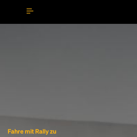
Fahre mit Rally zu