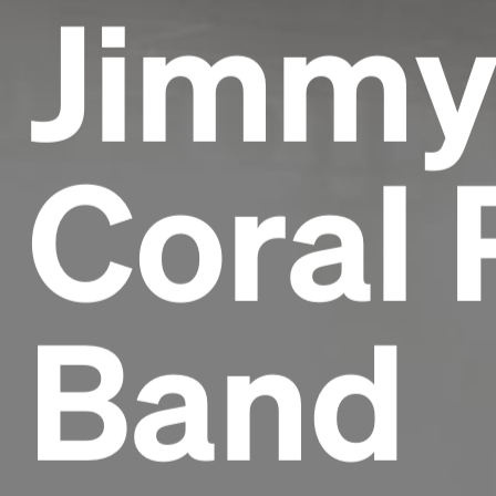
Jimmy 
Coral 
Band