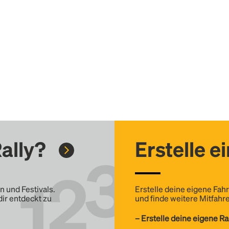
ally?
Erstelle e
n und Festivals.
Erstelle deine eigene Fahr
dir entdeckt zu
und finde weitere Mitfahre
– Erstelle deine eigene Ra