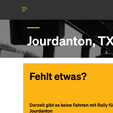
Jourdanton, TX
Fehlt etwas?
Derzeit gibt es keine Fahrten mit Rally fü
Jourdanton