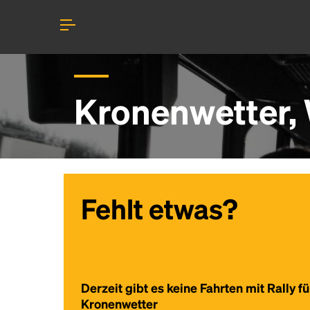
Kronenwetter, 
Fehlt etwas?
Derzeit gibt es keine Fahrten mit Rally fü
Kronenwetter