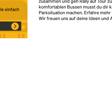
zusammen und geh Rally auf Tour zu
komfortablen Bussen musst du dir 
le einfach
Parksituation machen. Erfahre mehr 
Headline
Wir freuen uns auf deine Ideen und
Lorem Ipsum is simply dummy text of the
printing and typesetting industry.
Lorem
Ipsum has been the industry's standard
dummy text ever since the 1500s, when an
unknown printer took a galley of type and
scrambled it to make a type specimen book. It
has survived not only five centuries, but also
the leap into electronic typesetting, remaining
essentially unchanged.