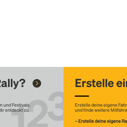
ally?
Erstelle e
n und Festivals.
Erstelle deine eigene Fahr
dir entdeckt zu
und finde weitere Mitfahre
– Erstelle deine eigene Ra