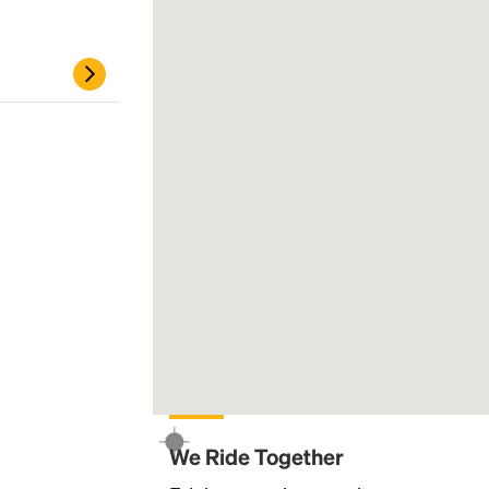
Headline
Lorem Ipsum is simply dummy text of the
printing and typesetting industry.
Lorem
Ipsum has been the industry's standard
dummy text ever since the 1500s, when an
unknown printer took a galley of type and
We Ride Together
scrambled it to make a type specimen book. It