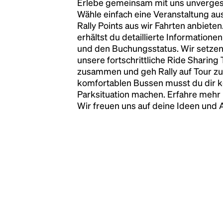
Erlebe gemeinsam mit uns unvergess
has survived not only five centuries, but also
Wähle einfach eine Veranstaltung au
the leap into electronic typesetting, remaining
Rally Points aus wir Fahrten anbiete
essentially unchanged.
erhältst du detaillierte Informatione
und den Buchungsstatus. Wir setzen
unsere fortschrittliche Ride Sharing
zusammen und geh Rally auf Tour zu
komfortablen Bussen musst du dir 
Parksituation machen. Erfahre mehr 
Wir freuen uns auf deine Ideen und