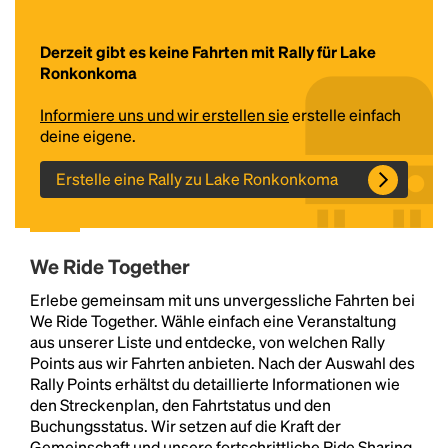
Derzeit gibt es keine Fahrten mit Rally für Lake
Ronkonkoma
Informiere uns und wir erstellen sie
erstelle einfach
deine eigene.
Erstelle eine Rally zu Lake Ronkonkoma
Headline
We Ride Together
Lorem Ipsum is simply dummy text of the printing
Erlebe gemeinsam mit uns unvergessliche Fahrten bei
and typesetting industry.
Lorem Ipsum has been the
We Ride Together. Wähle einfach eine Veranstaltung
industry's standard
dummy text ever since the
aus unserer Liste und entdecke, von welchen Rally
1500s, when an unknown printer took a galley of
Points aus wir Fahrten anbieten. Nach der Auswahl des
type and scrambled it to make a type specimen
Rally Points erhältst du detaillierte Informationen wie
book. It has survived not only five centuries, but also
den Streckenplan, den Fahrtstatus und den
the leap into electronic typesetting, remaining
Buchungsstatus. Wir setzen auf die Kraft der
essentially unchanged.
Gemeinschaft und unsere fortschrittliche Ride Sharing