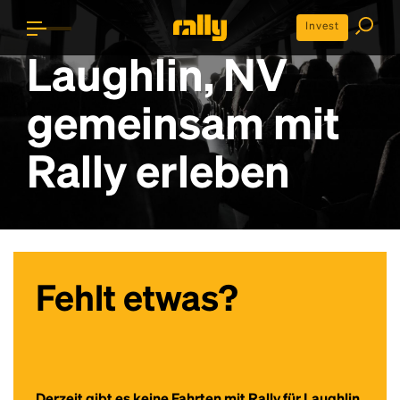
Invest
Laughlin, NV
gemeinsam mit
Rally erleben
Fehlt etwas?
Derzeit gibt es keine Fahrten mit Rally für Laughlin