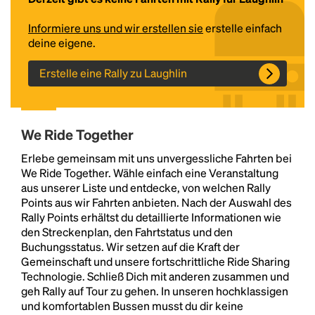
Informiere uns und wir erstellen sie
erstelle einfach
deine eigene.
Erstelle eine Rally zu Laughlin
We Ride Together
Headline
Erlebe gemeinsam mit uns unvergessliche Fahrten bei
We Ride Together. Wähle einfach eine Veranstaltung
aus unserer Liste und entdecke, von welchen Rally
Points aus wir Fahrten anbieten. Nach der Auswahl des
Lorem Ipsum is simply dummy text of the printing
Rally Points erhältst du detaillierte Informationen wie
and typesetting industry.
Lorem Ipsum has been the
den Streckenplan, den Fahrtstatus und den
industry's standard
dummy text ever since the
Buchungsstatus. Wir setzen auf die Kraft der
1500s, when an unknown printer took a galley of
Gemeinschaft und unsere fortschrittliche Ride Sharing
type and scrambled it to make a type specimen
Technologie. Schließ Dich mit anderen zusammen und
book. It has survived not only five centuries, but also
geh Rally auf Tour zu gehen. In unseren hochklassigen
the leap into electronic typesetting, remaining
und komfortablen Bussen musst du dir keine
essentially unchanged.