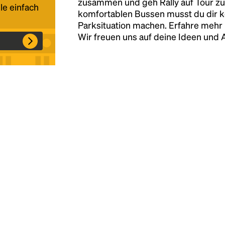
zusammen und geh Rally auf Tour zu
le einfach
komfortablen Bussen musst du dir 
Parksituation machen. Erfahre mehr 
Headline
Wir freuen uns auf deine Ideen und
Lorem Ipsum is simply dummy text of the
printing and typesetting industry.
Lorem
Ipsum has been the industry's standard
dummy text ever since the 1500s, when an
unknown printer took a galley of type and
scrambled it to make a type specimen book. It
has survived not only five centuries, but also
the leap into electronic typesetting, remaining
essentially unchanged.