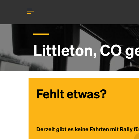
Littleton, CO 
Fehlt etwas?
Derzeit gibt es keine Fahrten mit Rally fü