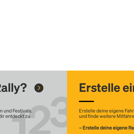
ally?
Erstelle e
n und Festivals.
Erstelle deine eigene Fahr
dir entdeckt zu
und finde weitere Mitfahre
– Erstelle deine eigene Ra