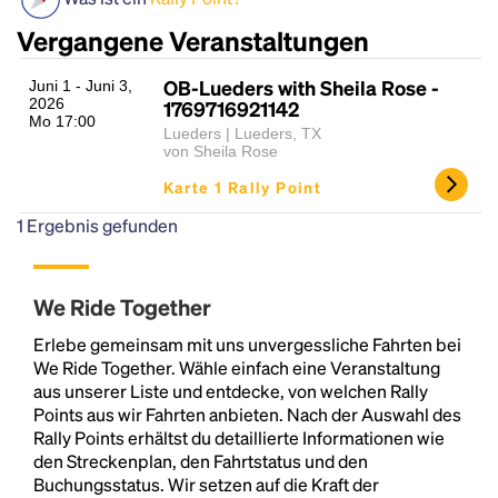
Vergangene Veranstaltungen
OB-Lueders with Sheila Rose -
Juni 1 - Juni 3,
2026
1769716921142
Mo 17:00
Lueders | Lueders, TX
von Sheila Rose
Karte 1 Rally Point
1
Ergebnis gefunden
Headline
We Ride Together
Lorem Ipsum is simply dummy text of the printing
Erlebe gemeinsam mit uns unvergessliche Fahrten bei
and typesetting industry.
Lorem Ipsum has been the
We Ride Together. Wähle einfach eine Veranstaltung
industry's standard
dummy text ever since the
aus unserer Liste und entdecke, von welchen Rally
1500s, when an unknown printer took a galley of
Points aus wir Fahrten anbieten. Nach der Auswahl des
type and scrambled it to make a type specimen
Rally Points erhältst du detaillierte Informationen wie
book. It has survived not only five centuries, but also
den Streckenplan, den Fahrtstatus und den
the leap into electronic typesetting, remaining
Buchungsstatus. Wir setzen auf die Kraft der
essentially unchanged.