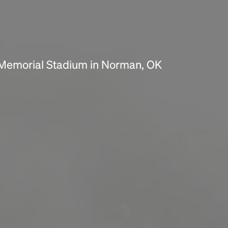
scrambled it to make a type specimen book. It
has survived not only five centuries, but also
the leap into electronic typesetting, remaining
essentially unchanged.
 Memorial Stadium in Norman, OK