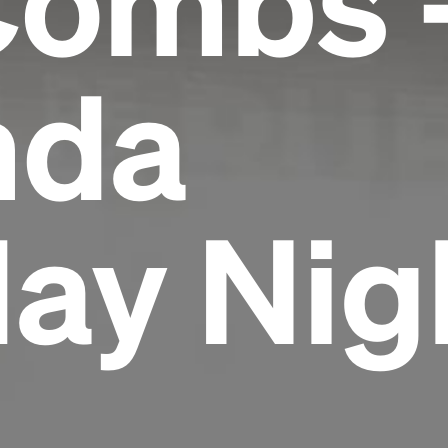
nda
ay Nig
Headline
Lorem Ipsum is simply dummy text of the
printing and typesetting industry.
Lorem
Ipsum has been the industry's standard
dummy text ever since the 1500s, when an
unknown printer took a galley of type and