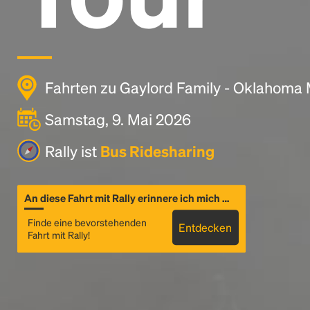
Fahrten zu Gaylord Family - Oklahoma
Samstag, 9. Mai 2026
Rally ist
Bus Ridesharing
An diese Fahrt mit Rally erinnere ich mich …
Finde eine bevorstehenden
Entdecken
Fahrt mit Rally!