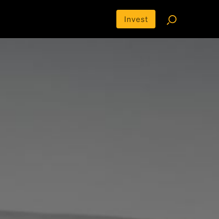
Invest
-