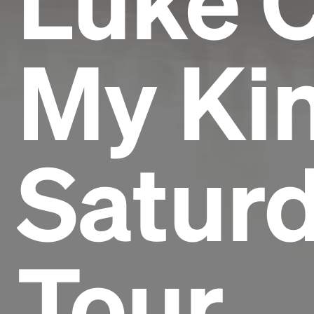
My Ki
Saturd
Tour