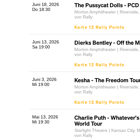
The Pussycat Dolls - PCD
Juni 18, 2026
Do 18:30
Morton Amphitheater | Riverside
von Rally
Karte 12 Rally Points
Dierks Bentley - Off the 
Juni 13, 2026
Sa 19:00
Morton Amphitheater | Riverside
von Rally
Karte 12 Rally Points
Kesha - The Freedom Tou
Juni 3, 2026
Mi 19:00
Morton Amphitheater | Riverside
von Rally
Karte 12 Rally Points
Charlie Puth - Whatever's
Mai 13, 2026
Mi 19:30
World Tour
Starlight Theatre | Kansas City,
von Rally