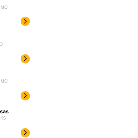
, MO
MO
, MO
nsas
 KS