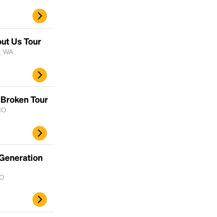
ut Us Tour
d, WA
 Broken Tour
 MO
 Generation
MO