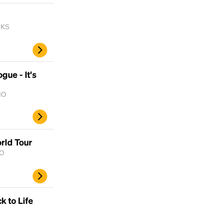
 KS
gue - It's
 MO
Headline
rld Tour
MO
Lorem Ipsum is simply dummy text of the
printing and typesetting industry.
Lorem
Ipsum has been the industry's standard
k to Life
dummy text ever since the 1500s, when an
unknown printer took a galley of type and