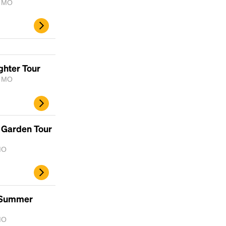
, MO
scrambled it to make a type specimen book. It
has survived not only five centuries, but also
the leap into electronic typesetting, remaining
essentially unchanged.
ghter Tour
, MO
y Garden Tour
 MO
f Summer
 MO