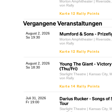
Morton Amphitheater | Riverside
von Rally
Karte 12 Rally Points
Vergangene Veranstaltungen
Mumford & Sons - Prizefi
August 2, 2026
So 19:30
Morton Amphitheater | Riverside
von Rally
Karte 12 Rally Points
Young The Giant - Victor
August 2, 2026
So 18:30
(Thu/Fri)
Starlight Theatre | Kansas City,
von Rally
Karte 14 Rally Points
Darius Rucker - Songs o
Juli 31, 2026
Fr 19:00
Tour
Starlight Theatre | Kansas City,