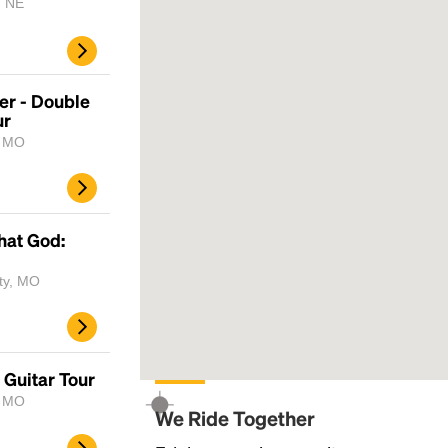
, NE
er - Double
ur
, MO
hat God:
ty, MO
Guitar Tour
, MO
We Ride Together