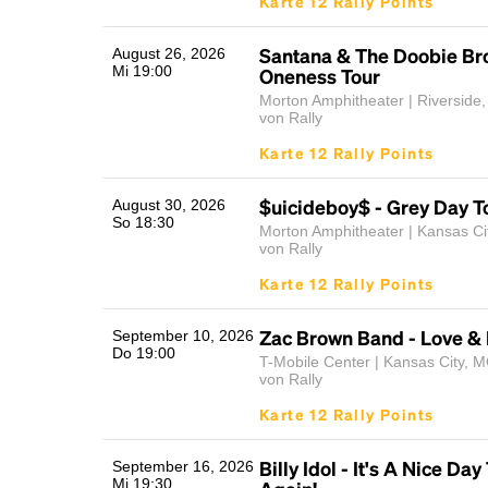
Karte 12 Rally Points
Santana & The Doobie Bro
August 26, 2026
Mi 19:00
Oneness Tour
Morton Amphitheater | Riverside
von Rally
Karte 12 Rally Points
$uicideboy$ - Grey Day T
August 30, 2026
So 18:30
Morton Amphitheater | Kansas Ci
von Rally
Karte 12 Rally Points
Zac Brown Band - Love & 
September 10, 2026
Do 19:00
T-Mobile Center | Kansas City, 
von Rally
Karte 12 Rally Points
Billy Idol - It's A Nice Day 
September 16, 2026
Mi 19:30