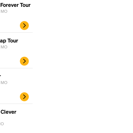
 Forever Tour
, MO
Map Tour
, MO
r
, MO
 Clever
 MO