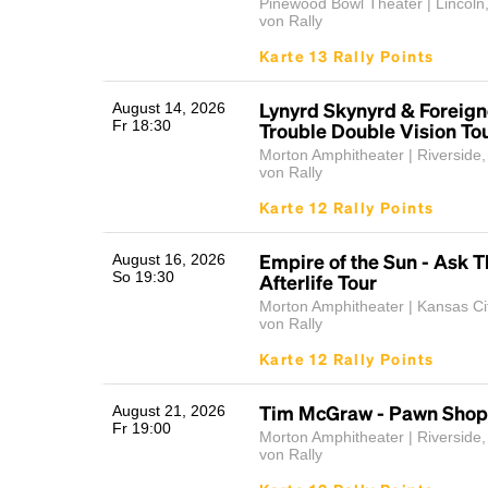
Pinewood Bowl Theater | Lincoln
von Rally
Karte 13 Rally Points
Lynyrd Skynyrd & Foreign
August 14, 2026
Fr 18:30
Trouble Double Vision To
Morton Amphitheater | Riverside
von Rally
Karte 12 Rally Points
Empire of the Sun - Ask T
August 16, 2026
So 19:30
Afterlife Tour
Morton Amphitheater | Kansas Ci
von Rally
Karte 12 Rally Points
Tim McGraw - Pawn Shop 
August 21, 2026
Fr 19:00
Morton Amphitheater | Riverside
von Rally