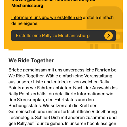
Mechanicsburg
Informiere uns und wir erstellen sie
erstelle einfach
deine eigene.
Erstelle eine Rally zu Mechanicsburg
We Ride Together
Headline
Erlebe gemeinsam mit uns unvergessliche Fahrten bei
We Ride Together. Wähle einfach eine Veranstaltung
aus unserer Liste und entdecke, von welchen Rally
Lorem Ipsum is simply dummy text of the printing
Points aus wir Fahrten anbieten. Nach der Auswahl des
and typesetting industry.
Lorem Ipsum has been the
Rally Points erhältst du detaillierte Informationen wie
industry's standard
dummy text ever since the
den Streckenplan, den Fahrtstatus und den
1500s, when an unknown printer took a galley of
Buchungsstatus. Wir setzen auf die Kraft der
type and scrambled it to make a type specimen
Gemeinschaft und unsere fortschrittliche Ride Sharing
book. It has survived not only five centuries, but also
Technologie. Schließ Dich mit anderen zusammen und
the leap into electronic typesetting, remaining
geh Rally auf Tour zu gehen. In unseren hochklassigen
essentially unchanged.