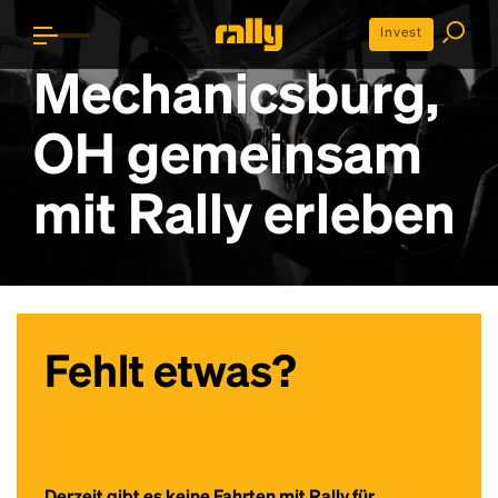
Invest
Mechanicsburg,
OH gemeinsam
mit Rally erleben
Fehlt etwas?
Derzeit gibt es keine Fahrten mit Rally für