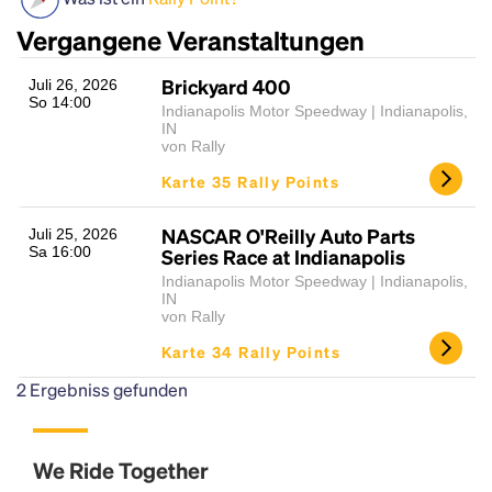
Vergangene Veranstaltungen
Brickyard 400
Juli 26, 2026
So 14:00
Indianapolis Motor Speedway | Indianapolis,
IN
von Rally
Karte 35 Rally Points
NASCAR O'Reilly Auto Parts
Headline
Juli 25, 2026
Sa 16:00
Series Race at Indianapolis
Indianapolis Motor Speedway | Indianapolis,
IN
Lorem Ipsum is simply dummy text of the printing
von Rally
and typesetting industry.
Lorem Ipsum has been the
Karte 34 Rally Points
industry's standard
dummy text ever since the
1500s, when an unknown printer took a galley of
2
Ergebniss gefunden
type and scrambled it to make a type specimen
book. It has survived not only five centuries, but also
the leap into electronic typesetting, remaining
We Ride Together
essentially unchanged.