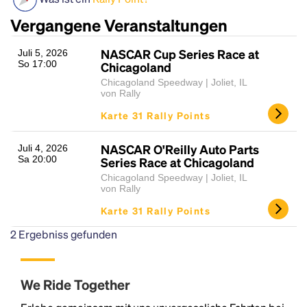
Vergangene Veranstaltungen
NASCAR Cup Series Race at
Juli 5, 2026
So 17:00
Chicagoland
Chicagoland Speedway | Joliet, IL
von Rally
Karte 31 Rally Points
Headline
NASCAR O'Reilly Auto Parts
Juli 4, 2026
Sa 20:00
Series Race at Chicagoland
Chicagoland Speedway | Joliet, IL
von Rally
Lorem Ipsum is simply dummy text of the printing
Karte 31 Rally Points
and typesetting industry.
Lorem Ipsum has been the
industry's standard
dummy text ever since the
2
Ergebniss gefunden
1500s, when an unknown printer took a galley of
type and scrambled it to make a type specimen
book. It has survived not only five centuries, but also
We Ride Together
the leap into electronic typesetting, remaining
essentially unchanged.