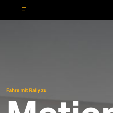
Fahre mit Rally zu
Motion