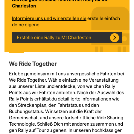
Charleston
Informiere uns und wir erstellen sie
erstelle einfach
deine eigene.
Erstelle eine Rally zu Mt Charleston
We Ride Together
Headline
Erlebe gemeinsam mit uns unvergessliche Fahrten bei
We Ride Together. Wähle einfach eine Veranstaltung
aus unserer Liste und entdecke, von welchen Rally
Lorem Ipsum is simply dummy text of the printing
Points aus wir Fahrten anbieten. Nach der Auswahl des
and typesetting industry.
Lorem Ipsum has been the
Rally Points erhältst du detaillierte Informationen wie
industry's standard
dummy text ever since the
den Streckenplan, den Fahrtstatus und den
1500s, when an unknown printer took a galley of
Buchungsstatus. Wir setzen auf die Kraft der
type and scrambled it to make a type specimen
Gemeinschaft und unsere fortschrittliche Ride Sharing
book. It has survived not only five centuries, but also
Technologie. Schließ Dich mit anderen zusammen und
the leap into electronic typesetting, remaining
geh Rally auf Tour zu gehen. In unseren hochklassigen
essentially unchanged.