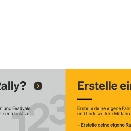
ally?
Erstelle e
n und Festivals.
Erstelle deine eigene Fahr
dir entdeckt zu
und finde weitere Mitfahre
– Erstelle deine eigene Ra