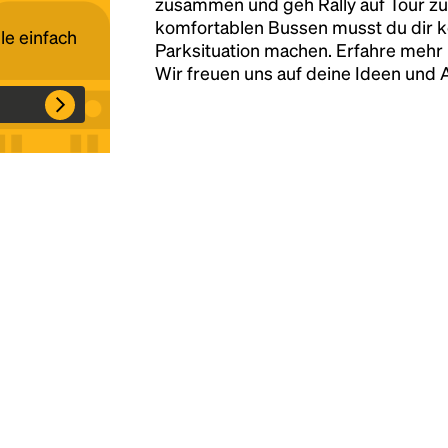
zusammen und geh Rally auf Tour zu
komfortablen Bussen musst du dir 
le einfach
Parksituation machen. Erfahre mehr 
Headline
Wir freuen uns auf deine Ideen und
Lorem Ipsum is simply dummy text of the
printing and typesetting industry.
Lorem
Ipsum has been the industry's standard
dummy text ever since the 1500s, when an
unknown printer took a galley of type and
scrambled it to make a type specimen book. It
has survived not only five centuries, but also
the leap into electronic typesetting, remaining
essentially unchanged.