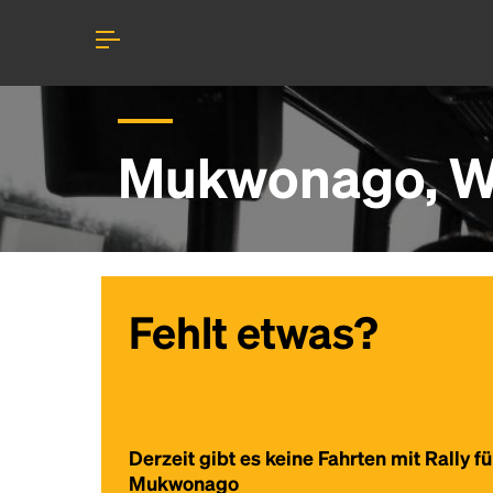
Mukwonago, WI
Fehlt etwas?
Derzeit gibt es keine Fahrten mit Rally fü
Mukwonago