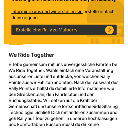
Informiere uns und wir erstellen sie
erstelle einfach
deine eigene.
Erstelle eine Rally zu Mulberry
We Ride Together
Headline
Erlebe gemeinsam mit uns unvergessliche Fahrten bei
We Ride Together. Wähle einfach eine Veranstaltung
aus unserer Liste und entdecke, von welchen Rally
Points aus wir Fahrten anbieten. Nach der Auswahl des
Lorem Ipsum is simply dummy text of the printing
Rally Points erhältst du detaillierte Informationen wie
and typesetting industry.
Lorem Ipsum has been the
den Streckenplan, den Fahrtstatus und den
industry's standard
dummy text ever since the
Buchungsstatus. Wir setzen auf die Kraft der
1500s, when an unknown printer took a galley of
Gemeinschaft und unsere fortschrittliche Ride Sharing
type and scrambled it to make a type specimen
Technologie. Schließ Dich mit anderen zusammen und
book. It has survived not only five centuries, but also
geh Rally auf Tour zu gehen. In unseren hochklassigen
the leap into electronic typesetting, remaining
und komfortablen Bussen musst du dir keine
essentially unchanged.