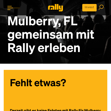
Invest
Mulberry, FL
gemeinsam mit
Rally erleben
Fehlt etwas?
Derzeit gibt es keine Fahrten mit Rally für Mulberry