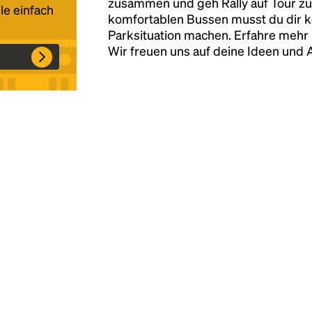
zusammen und geh Rally auf Tour zu
le einfach
komfortablen Bussen musst du dir 
Parksituation machen. Erfahre mehr 
Headline
Wir freuen uns auf deine Ideen und
Lorem Ipsum is simply dummy text of the
printing and typesetting industry.
Lorem
Ipsum has been the industry's standard
dummy text ever since the 1500s, when an
unknown printer took a galley of type and
scrambled it to make a type specimen book. It
has survived not only five centuries, but also
the leap into electronic typesetting, remaining
essentially unchanged.