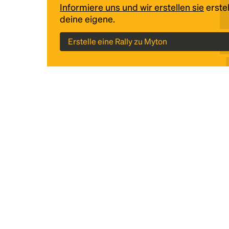
Informiere uns und wir erstellen sie
erstel
deine eigene.
Erstelle eine Rally zu Myton