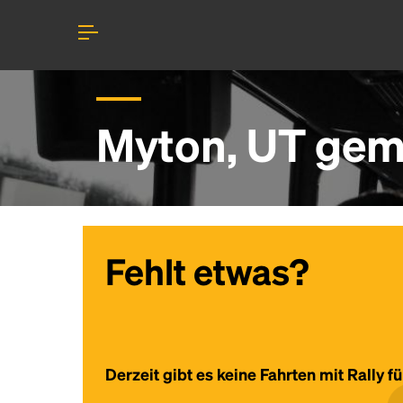
Myton, UT geme
Fehlt etwas?
Derzeit gibt es keine Fahrten mit Rally f