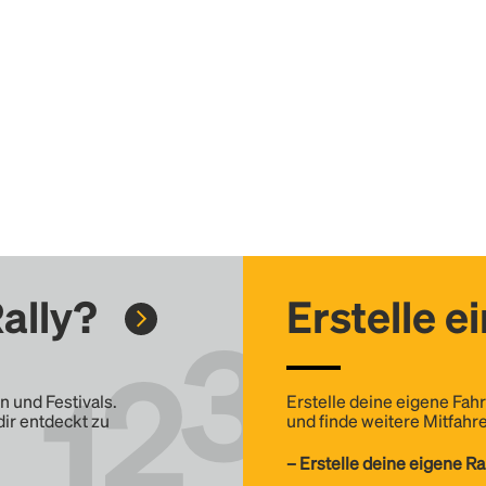
ally?
Erstelle e
n und Festivals.
Erstelle deine eigene Fahr
dir entdeckt zu
und finde weitere Mitfahre
– Erstelle deine eigene Ra