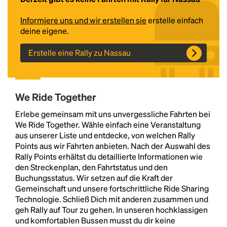
Informiere uns und wir erstellen sie
erstelle einfach
deine eigene.
Erstelle eine Rally zu Nassau
We Ride Together
Headline
Erlebe gemeinsam mit uns unvergessliche Fahrten bei
We Ride Together. Wähle einfach eine Veranstaltung
aus unserer Liste und entdecke, von welchen Rally
Points aus wir Fahrten anbieten. Nach der Auswahl des
Lorem Ipsum is simply dummy text of the printing
Rally Points erhältst du detaillierte Informationen wie
and typesetting industry.
Lorem Ipsum has been the
den Streckenplan, den Fahrtstatus und den
industry's standard
dummy text ever since the
Buchungsstatus. Wir setzen auf die Kraft der
1500s, when an unknown printer took a galley of
Gemeinschaft und unsere fortschrittliche Ride Sharing
type and scrambled it to make a type specimen
Technologie. Schließ Dich mit anderen zusammen und
book. It has survived not only five centuries, but also
geh Rally auf Tour zu gehen. In unseren hochklassigen
the leap into electronic typesetting, remaining
und komfortablen Bussen musst du dir keine
essentially unchanged.