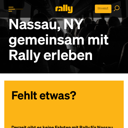
Invest
Nassau, NY
gemeinsam mit
Rally erleben
Fehlt etwas?
Derzeit gibt es keine Fahrten mit Rally für Nassau