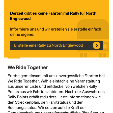
Derzeit gibt es keine Fahrten mit Rally für North
Englewood
Informiere uns und wir erstellen sie
erstelle einfach
deine eigene.
Erstelle eine Rally zu North Englewood
Headline
We Ride Together
Lorem Ipsum is simply dummy text of the printing
Erlebe gemeinsam mit uns unvergessliche Fahrten bei
and typesetting industry.
Lorem Ipsum has been the
We Ride Together. Wähle einfach eine Veranstaltung
industry's standard
dummy text ever since the
aus unserer Liste und entdecke, von welchen Rally
1500s, when an unknown printer took a galley of
Points aus wir Fahrten anbieten. Nach der Auswahl des
type and scrambled it to make a type specimen
Rally Points erhältst du detaillierte Informationen wie
book. It has survived not only five centuries, but also
den Streckenplan, den Fahrtstatus und den
the leap into electronic typesetting, remaining
Buchungsstatus. Wir setzen auf die Kraft der
essentially unchanged.
Gemeinschaft und unsere fortschrittliche Ride Sharing