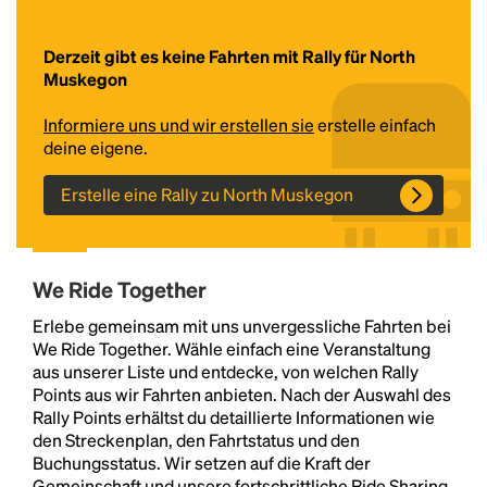
Derzeit gibt es keine Fahrten mit Rally für North
Muskegon
Informiere uns und wir erstellen sie
erstelle einfach
deine eigene.
Erstelle eine Rally zu North Muskegon
Headline
We Ride Together
Lorem Ipsum is simply dummy text of the printing
Erlebe gemeinsam mit uns unvergessliche Fahrten bei
and typesetting industry.
Lorem Ipsum has been the
We Ride Together. Wähle einfach eine Veranstaltung
industry's standard
dummy text ever since the
aus unserer Liste und entdecke, von welchen Rally
1500s, when an unknown printer took a galley of
Points aus wir Fahrten anbieten. Nach der Auswahl des
type and scrambled it to make a type specimen
Rally Points erhältst du detaillierte Informationen wie
book. It has survived not only five centuries, but also
den Streckenplan, den Fahrtstatus und den
the leap into electronic typesetting, remaining
Buchungsstatus. Wir setzen auf die Kraft der
essentially unchanged.
Gemeinschaft und unsere fortschrittliche Ride Sharing