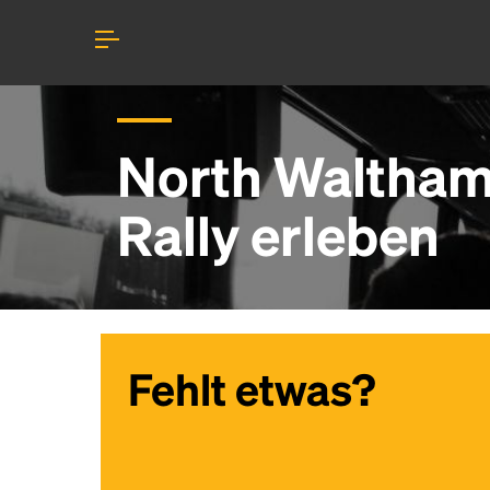
North Waltham
Rally erleben
Fehlt etwas?