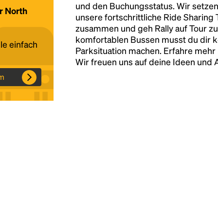
und den Buchungsstatus. Wir setzen
ür North
unsere fortschrittliche Ride Sharing
Headline
zusammen und geh Rally auf Tour zu
komfortablen Bussen musst du dir 
le einfach
Parksituation machen. Erfahre mehr 
Lorem Ipsum is simply dummy text of the
Wir freuen uns auf deine Ideen und
printing and typesetting industry.
Lorem
am
Ipsum has been the industry's standard
dummy text ever since the 1500s, when an
unknown printer took a galley of type and
scrambled it to make a type specimen book. It
has survived not only five centuries, but also
the leap into electronic typesetting, remaining
essentially unchanged.