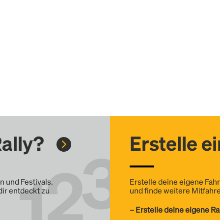
ally?
Erstelle e
n und Festivals.
Erstelle deine eigene Fahr
dir entdeckt zu
und finde weitere Mitfahre
– Erstelle deine eigene Ra