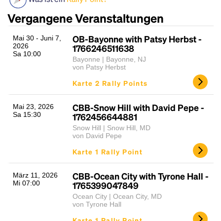
Vergangene Veranstaltungen
OB-Bayonne with Patsy Herbst -
Mai 30 - Juni 7,
2026
1766246511638
Sa 10:00
Bayonne | Bayonne, NJ
von Patsy Herbst
Karte 2 Rally Points
Headline
CBB-Snow Hill with David Pepe -
Mai 23, 2026
Sa 15:30
1762456644881
Snow Hill | Snow Hill, MD
von David Pepe
Lorem Ipsum is simply dummy text of the printing
Karte 1 Rally Point
and typesetting industry.
Lorem Ipsum has been the
industry's standard
dummy text ever since the
1500s, when an unknown printer took a galley of
CBB-Ocean City with Tyrone Hall -
März 11, 2026
Mi 07:00
type and scrambled it to make a type specimen
1765399047849
book. It has survived not only five centuries, but also
Ocean City | Ocean City, MD
the leap into electronic typesetting, remaining
von Tyrone Hall
essentially unchanged.
Karte 1 Rally Point