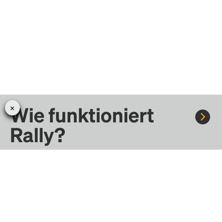
Wie funktioniert
Rally?
Fahre mit Rally zu Konzerten, Sportereignissen und
Festivals. Tausende von Fahrten warten nur darauf, von dir
entdeckt zu werden.
Erfahre mehr darüber, wie Rally funktioniert …