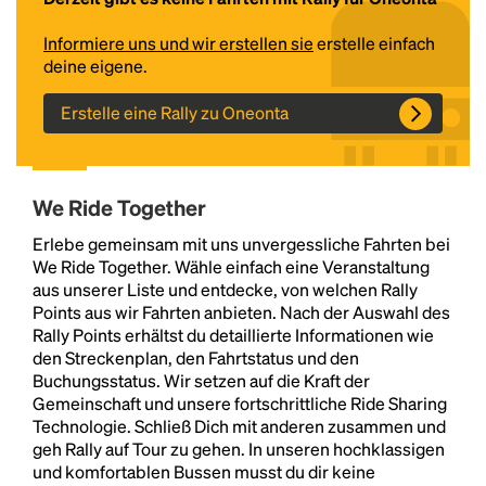
Informiere uns und wir erstellen sie
erstelle einfach
deine eigene.
Erstelle eine Rally zu Oneonta
We Ride Together
Headline
Erlebe gemeinsam mit uns unvergessliche Fahrten bei
We Ride Together. Wähle einfach eine Veranstaltung
aus unserer Liste und entdecke, von welchen Rally
Points aus wir Fahrten anbieten. Nach der Auswahl des
Lorem Ipsum is simply dummy text of the printing
Rally Points erhältst du detaillierte Informationen wie
and typesetting industry.
Lorem Ipsum has been the
den Streckenplan, den Fahrtstatus und den
industry's standard
dummy text ever since the
Buchungsstatus. Wir setzen auf die Kraft der
1500s, when an unknown printer took a galley of
Gemeinschaft und unsere fortschrittliche Ride Sharing
type and scrambled it to make a type specimen
Technologie. Schließ Dich mit anderen zusammen und
book. It has survived not only five centuries, but also
geh Rally auf Tour zu gehen. In unseren hochklassigen
the leap into electronic typesetting, remaining
und komfortablen Bussen musst du dir keine
essentially unchanged.