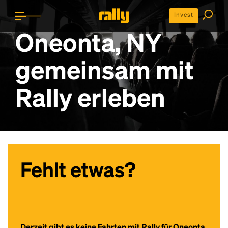
Invest
Oneonta, NY
gemeinsam mit
Rally erleben
Fehlt etwas?
Derzeit gibt es keine Fahrten mit Rally für Oneonta