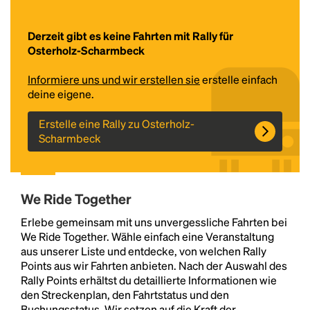
Derzeit gibt es keine Fahrten mit Rally für
Osterholz-Scharmbeck
Informiere uns und wir erstellen sie
erstelle einfach
deine eigene.
Erstelle eine Rally zu Osterholz-
Scharmbeck
Headline
We Ride Together
Lorem Ipsum is simply dummy text of the printing
and typesetting industry.
Lorem Ipsum has been the
Erlebe gemeinsam mit uns unvergessliche Fahrten bei
industry's standard
dummy text ever since the
We Ride Together. Wähle einfach eine Veranstaltung
1500s, when an unknown printer took a galley of
aus unserer Liste und entdecke, von welchen Rally
type and scrambled it to make a type specimen
Points aus wir Fahrten anbieten. Nach der Auswahl des
book. It has survived not only five centuries, but also
Rally Points erhältst du detaillierte Informationen wie
the leap into electronic typesetting, remaining
den Streckenplan, den Fahrtstatus und den
essentially unchanged.
Buchungsstatus. Wir setzen auf die Kraft der