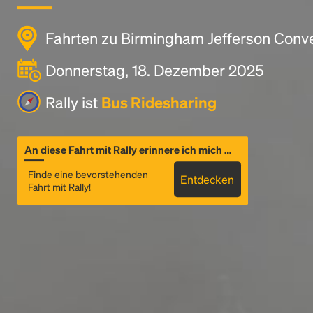
Fahrten zu Birmingham Jefferson Conv
Donnerstag, 18. Dezember 2025
Rally ist
Bus Ridesharing
An diese Fahrt mit Rally erinnere ich mich …
Finde eine bevorstehenden
Entdecken
Fahrt mit Rally!