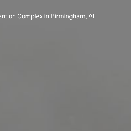
scrambled it to make a type specimen book. It
has survived not only five centuries, but also
ention Complex in Birmingham, AL
the leap into electronic typesetting, remaining
essentially unchanged.