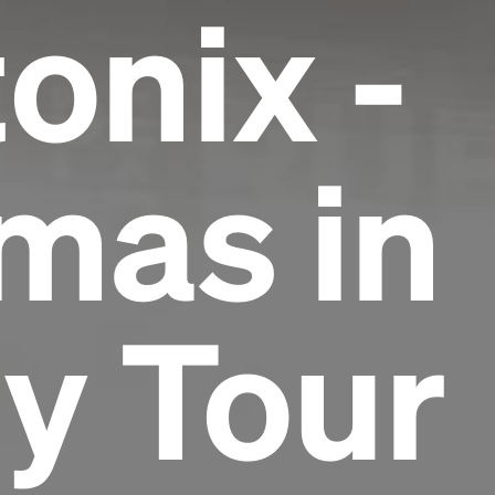
onix -
mas in
Headline
ty Tour
Lorem Ipsum is simply dummy text of the
printing and typesetting industry.
Lorem
Ipsum has been the industry's standard
dummy text ever since the 1500s, when an
unknown printer took a galley of type and