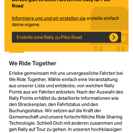
Road
Informiere uns und wir erstellen sie
erstelle einfach
deine eigene.
Erstelle eine Rally zu Pike Road
We Ride Together
Headline
Erlebe gemeinsam mit uns unvergessliche Fahrten bei
We Ride Together. Wähle einfach eine Veranstaltung
aus unserer Liste und entdecke, von welchen Rally
Lorem Ipsum is simply dummy text of the printing
Points aus wir Fahrten anbieten. Nach der Auswahl des
and typesetting industry.
Lorem Ipsum has been the
Rally Points erhältst du detaillierte Informationen wie
industry's standard
dummy text ever since the
den Streckenplan, den Fahrtstatus und den
1500s, when an unknown printer took a galley of
Buchungsstatus. Wir setzen auf die Kraft der
type and scrambled it to make a type specimen
Gemeinschaft und unsere fortschrittliche Ride Sharing
book. It has survived not only five centuries, but also
Technologie. Schließ Dich mit anderen zusammen und
the leap into electronic typesetting, remaining
geh Rally auf Tour zu gehen. In unseren hochklassigen
essentially unchanged.