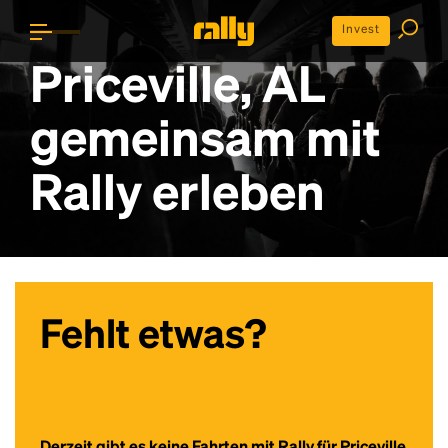
Invest
Priceville, AL
gemeinsam mit
Rally erleben
Fehlt etwas?
Derzeit gibt es keine Fahrten mit Rally für Priceville