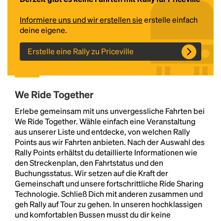
Informiere uns und wir erstellen sie
erstelle einfach
deine eigene.
Erstelle eine Rally zu Priceville
We Ride Together
Headline
Erlebe gemeinsam mit uns unvergessliche Fahrten bei
We Ride Together. Wähle einfach eine Veranstaltung
aus unserer Liste und entdecke, von welchen Rally
Points aus wir Fahrten anbieten. Nach der Auswahl des
Lorem Ipsum is simply dummy text of the printing
Rally Points erhältst du detaillierte Informationen wie
and typesetting industry.
Lorem Ipsum has been the
den Streckenplan, den Fahrtstatus und den
industry's standard
dummy text ever since the
Buchungsstatus. Wir setzen auf die Kraft der
1500s, when an unknown printer took a galley of
Gemeinschaft und unsere fortschrittliche Ride Sharing
type and scrambled it to make a type specimen
Technologie. Schließ Dich mit anderen zusammen und
book. It has survived not only five centuries, but also
geh Rally auf Tour zu gehen. In unseren hochklassigen
the leap into electronic typesetting, remaining
und komfortablen Bussen musst du dir keine
essentially unchanged.