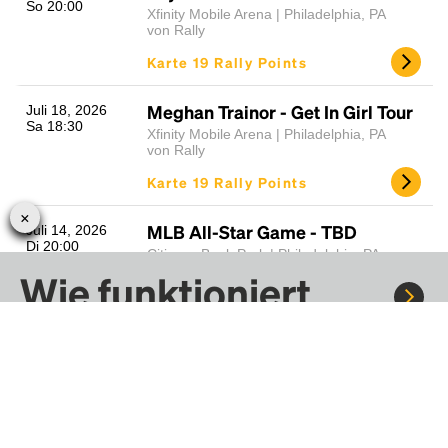
So 20:00
Xfinity Mobile Arena | Philadelphia, PA
von Rally
Karte 19 Rally Points
Meghan Trainor - Get In Girl Tour
Juli 18, 2026
Sa 18:30
Xfinity Mobile Arena | Philadelphia, PA
von Rally
Karte 19 Rally Points
MLB All-Star Game - TBD
Juli 14, 2026
Di 20:00
Citizens Bank Park | Philadelphia, PA
von Rally
Wie funktioniert
Karte 29 Rally Points
Rally?
OB-Robbinsville Township with
Juli 3, 2026
Fr 09:00
Prerna T Srivastava -
1772476131543
Fahre mit Rally zu Konzerten, Sportereignissen und
Robbinsville Township | Robbinsville
Festivals. Tausende von Fahrten warten nur darauf, von dir
Township, NJ
entdeckt zu werden.
von Prerna T Srivastava