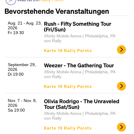
Bevorstehende Veranstaltungen
Rush - Fifty Something Tour
Aug. 21 - Aug. 23,
2026
(Fri/Sun)
Fr 19:30
Xfinity Mobile Arena | Philadelphia, PA
von Rally
Karte 19 Rally Points
Headline
Weezer - The Gathering Tour
September 29,
2026
Xfinity Mobile Arena | Philadelphia, PA
Di 19:00
von Rally
Lorem Ipsum is simply dummy text of the printing
Karte 19 Rally Points
and typesetting industry.
Lorem Ipsum has been the
industry's standard
dummy text ever since the
Olivia Rodrigo - The Unraveled
Nov. 7 - Nov. 8,
1500s, when an unknown printer took a galley of
2026
Tour (Sat/Sun)
Sa 19:00
type and scrambled it to make a type specimen
Xfinity Mobile Arena | Philadelphia, PA
book. It has survived not only five centuries, but also
von Rally
the leap into electronic typesetting, remaining
Karte 19 Rally Points
essentially unchanged.