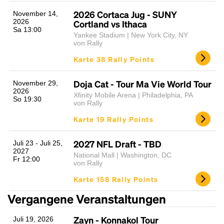
2026 Cortaca Jug - SUNY
November 14,
2026
Cortland vs Ithaca
Sa 13:00
Yankee Stadium | New York City, NY
von Rally
Karte 38 Rally Points
Doja Cat - Tour Ma Vie World Tour
November 29,
2026
Xfinity Mobile Arena | Philadelphia, PA
So 19:30
von Rally
Karte 19 Rally Points
2027 NFL Draft - TBD
Juli 23 - Juli 25,
2027
National Mall | Washington, DC
Fr 12:00
von Rally
Karte 158 Rally Points
Vergangene Veranstaltungen
Zayn - Konnakol Tour
Juli 19, 2026