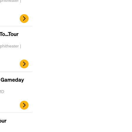
hitheater |
To...Tour
hitheater |
- Gameday
MD
our