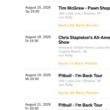
Tim McGraw - Pawn Shop 
August 15, 2026
Sa 19:00
Jiffy Lube Live | Bristow, VA
von Rally
Karte 30 Rally Points
Chris Stapleton's All-Am
August 18, 2026
Di 19:30
Show
Veterans United Home Loans Amp
Virginia Beach, VA
von Rally
Karte 11 Rally Points
Pitbull - I'm Back Tour
August 19, 2026
Mi 20:00
Jiffy Lube Live | Bristow, VA
von Rally
Karte 30 Rally Points
Pitbull - I'm Back Tour
August 21, 2026
Fr 20:00