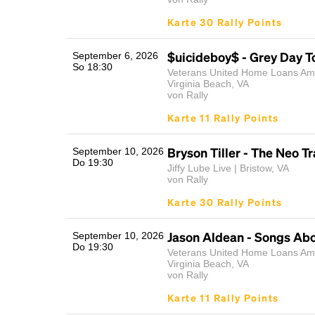
Karte 30 Rally Points
$uicideboy$ - Grey Day T
September 6, 2026
So 18:30
Veterans United Home Loans Amp
Virginia Beach, VA
von Rally
Karte 11 Rally Points
Bryson Tiller - The Neo T
September 10, 2026
Do 19:30
Jiffy Lube Live | Bristow, VA
von Rally
Karte 30 Rally Points
Jason Aldean - Songs Abo
September 10, 2026
Do 19:30
Veterans United Home Loans Amp
Virginia Beach, VA
von Rally
Karte 11 Rally Points