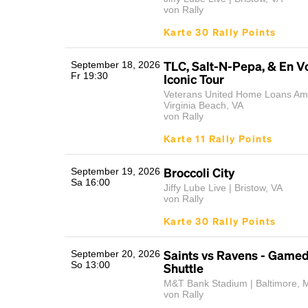
von Rally
Karte 30 Rally Points
TLC, Salt-N-Pepa, & En Vo
September 18, 2026
Fr 19:30
Iconic Tour
Veterans United Home Loans Amp
Virginia Beach, VA
von Rally
Karte 11 Rally Points
Broccoli City
September 19, 2026
Sa 16:00
Jiffy Lube Live | Bristow, VA
von Rally
Karte 30 Rally Points
Saints vs Ravens - Game
September 20, 2026
So 13:00
Shuttle
M&T Bank Stadium | Baltimore, 
von Rally