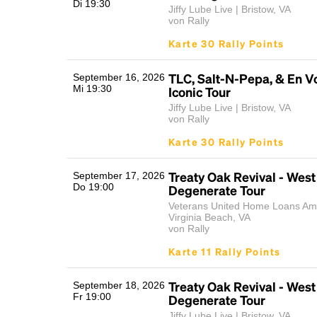
Di 19:30
Jiffy Lube Live | Bristow, VA
von Rally
Karte 30 Rally Points
TLC, Salt-N-Pepa, & En Vo
September 16, 2026
Mi 19:30
Iconic Tour
Jiffy Lube Live | Bristow, VA
von Rally
Karte 30 Rally Points
Treaty Oak Revival - West
September 17, 2026
Do 19:00
Degenerate Tour
Veterans United Home Loans Amp
Virginia Beach, VA
von Rally
Karte 11 Rally Points
Treaty Oak Revival - West
September 18, 2026
Fr 19:00
Degenerate Tour
Jiffy Lube Live | Bristow, VA