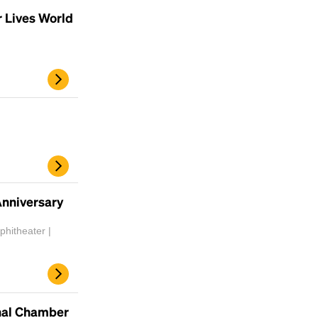
scrambled it to make a type specimen book. It
r Lives World
has survived not only five centuries, but also
the leap into electronic typesetting, remaining
essentially unchanged.
Anniversary
hitheater |
inal Chamber