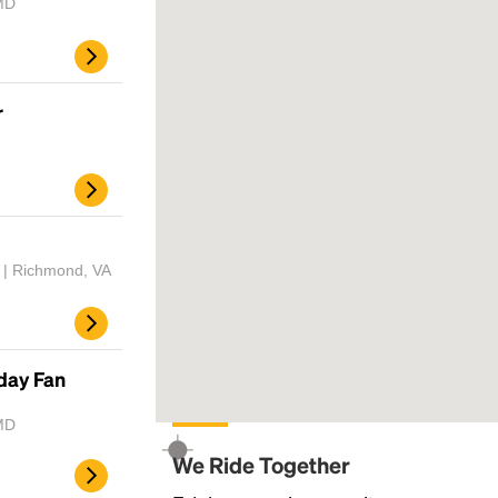
MD
r
 | Richmond, VA
day Fan
MD
We Ride Together