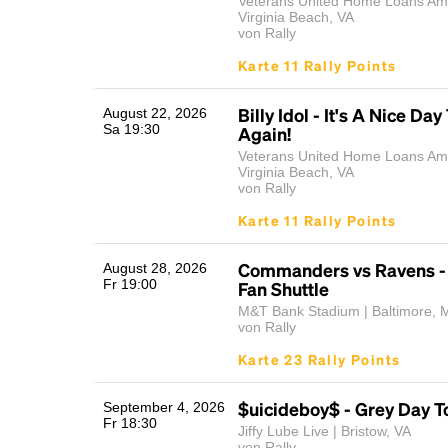
Veterans United Home Loans Amp
Virginia Beach, VA
von Rally
Karte 11 Rally Points
Billy Idol - It's A Nice Day 
August 22, 2026
Sa 19:30
Again!
Veterans United Home Loans Amp
Virginia Beach, VA
von Rally
Karte 11 Rally Points
Commanders vs Ravens 
August 28, 2026
Fr 19:00
Fan Shuttle
M&T Bank Stadium | Baltimore, 
von Rally
Karte 23 Rally Points
$uicideboy$ - Grey Day T
September 4, 2026
Fr 18:30
Jiffy Lube Live | Bristow, VA
von Rally