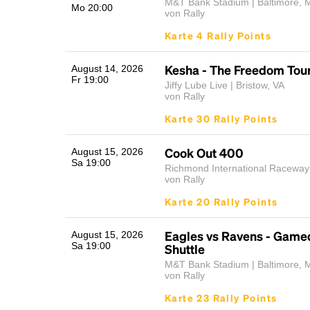
M&T Bank Stadium | Baltimore, 
Mo 20:00
von Rally
Karte 4 Rally Points
Kesha - The Freedom Tou
August 14, 2026
Fr 19:00
Jiffy Lube Live | Bristow, VA
von Rally
Karte 30 Rally Points
Cook Out 400
August 15, 2026
Sa 19:00
Richmond International Raceway
von Rally
Karte 20 Rally Points
Eagles vs Ravens - Game
August 15, 2026
Sa 19:00
Shuttle
M&T Bank Stadium | Baltimore, 
von Rally
Karte 23 Rally Points