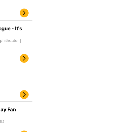
gue - It's
hitheater |
day Fan
MD