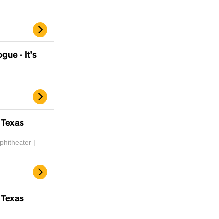
gue - It's
 Texas
hitheater |
 Texas