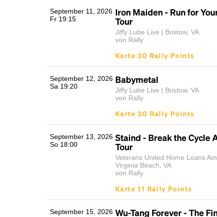
Iron Maiden - Run for You
September 11, 2026
Fr 19:15
Tour
Jiffy Lube Live | Bristow, VA
von Rally
Karte 30 Rally Points
Babymetal
September 12, 2026
Sa 19:20
Jiffy Lube Live | Bristow, VA
von Rally
Karte 30 Rally Points
Staind - Break the Cycle 
September 13, 2026
So 18:00
Tour
Veterans United Home Loans Amp
Virginia Beach, VA
von Rally
Karte 11 Rally Points
Wu-Tang Forever - The F
September 15, 2026