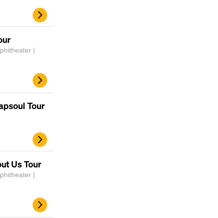
our
hitheater |
rapsoul Tour
Headline
ut Us Tour
Lorem Ipsum is simply dummy text of the
hitheater |
printing and typesetting industry.
Lorem
Ipsum has been the industry's standard
dummy text ever since the 1500s, when an
unknown printer took a galley of type and