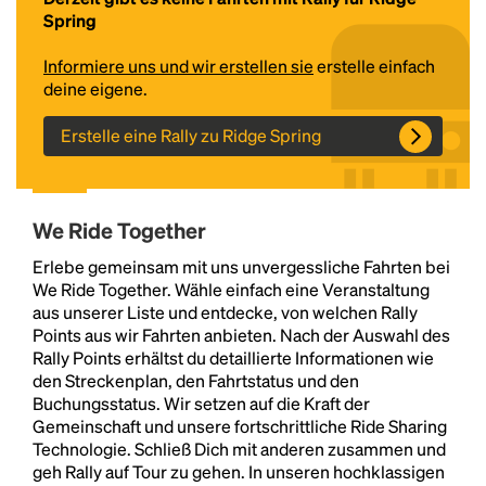
Spring
Informiere uns und wir erstellen sie
erstelle einfach
deine eigene.
Erstelle eine Rally zu Ridge Spring
We Ride Together
Headline
Erlebe gemeinsam mit uns unvergessliche Fahrten bei
We Ride Together. Wähle einfach eine Veranstaltung
aus unserer Liste und entdecke, von welchen Rally
Lorem Ipsum is simply dummy text of the printing
Points aus wir Fahrten anbieten. Nach der Auswahl des
and typesetting industry.
Lorem Ipsum has been the
Rally Points erhältst du detaillierte Informationen wie
industry's standard
dummy text ever since the
den Streckenplan, den Fahrtstatus und den
1500s, when an unknown printer took a galley of
Buchungsstatus. Wir setzen auf die Kraft der
type and scrambled it to make a type specimen
Gemeinschaft und unsere fortschrittliche Ride Sharing
book. It has survived not only five centuries, but also
Technologie. Schließ Dich mit anderen zusammen und
the leap into electronic typesetting, remaining
geh Rally auf Tour zu gehen. In unseren hochklassigen
essentially unchanged.