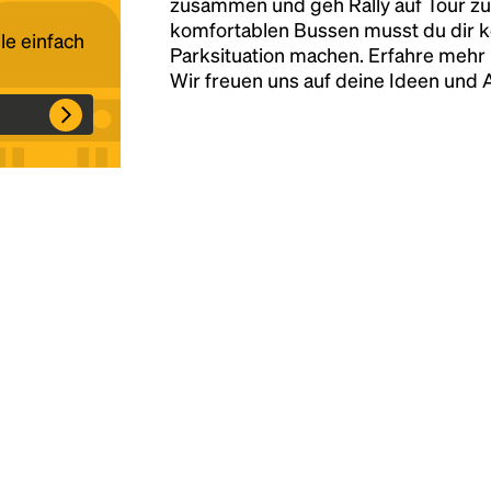
zusammen und geh Rally auf Tour zu
komfortablen Bussen musst du dir 
le einfach
Parksituation machen. Erfahre mehr 
Headline
Wir freuen uns auf deine Ideen und
Lorem Ipsum is simply dummy text of the
printing and typesetting industry.
Lorem
Ipsum has been the industry's standard
dummy text ever since the 1500s, when an
unknown printer took a galley of type and
scrambled it to make a type specimen book. It
has survived not only five centuries, but also
the leap into electronic typesetting, remaining
essentially unchanged.