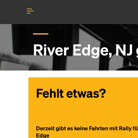
River Edge, NJ
Fehlt etwas?
Derzeit gibt es keine Fahrten mit Rally fü
Edge