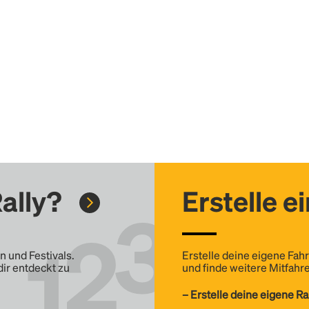
ally?
Erstelle e
n und Festivals.
Erstelle deine eigene Fahr
dir entdeckt zu
und finde weitere Mitfahre
– Erstelle deine eigene Ra