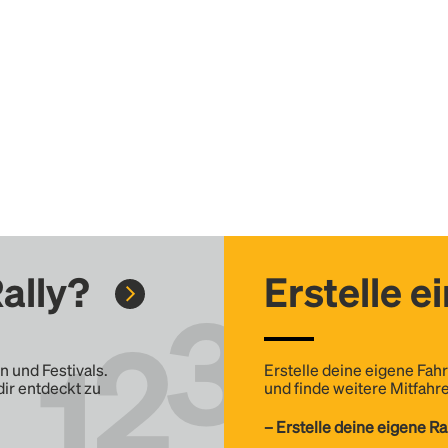
ally?
Erstelle e
n und Festivals.
Erstelle deine eigene Fahr
dir entdeckt zu
und finde weitere Mitfahre
– Erstelle deine eigene Ra