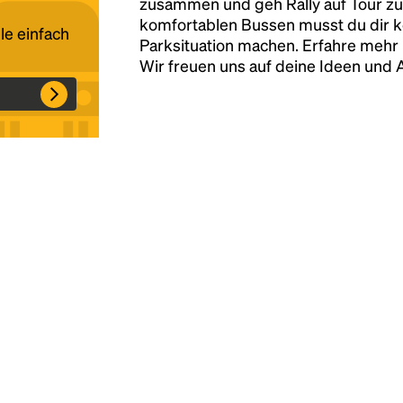
zusammen und geh Rally auf Tour zu
komfortablen Bussen musst du dir 
le einfach
Parksituation machen. Erfahre mehr 
Headline
Wir freuen uns auf deine Ideen und
Lorem Ipsum is simply dummy text of the
printing and typesetting industry.
Lorem
Ipsum has been the industry's standard
dummy text ever since the 1500s, when an
unknown printer took a galley of type and
scrambled it to make a type specimen book. It
has survived not only five centuries, but also
the leap into electronic typesetting, remaining
essentially unchanged.