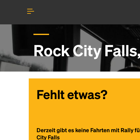
Rock City Fall
Fehlt etwas?
Derzeit gibt es keine Fahrten mit Rally f
City Falls