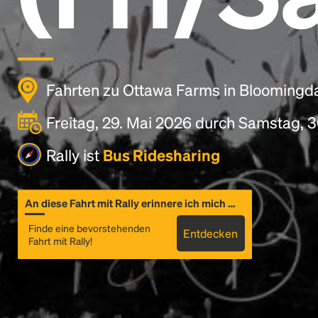
Fahrten zu Ottawa Farms in Bloomingd
Freitag, 29. Mai 2026 durch Samstag, 
Rally ist
Bus Ridesharing
An diese Fahrt mit Rally erinnere ich mich …
Finde eine bevorstehenden
Entdecken
Fahrt mit Rally!