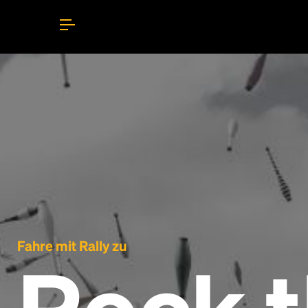
Fahre mit Rally zu
Rock 