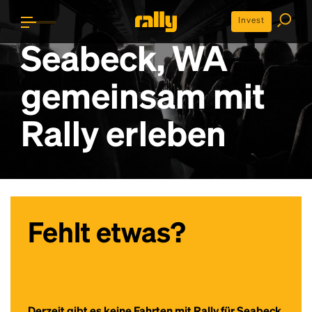
Invest
Seabeck, WA
gemeinsam mit
Rally erleben
Fehlt etwas?
Derzeit gibt es keine Fahrten mit Rally für Seabeck