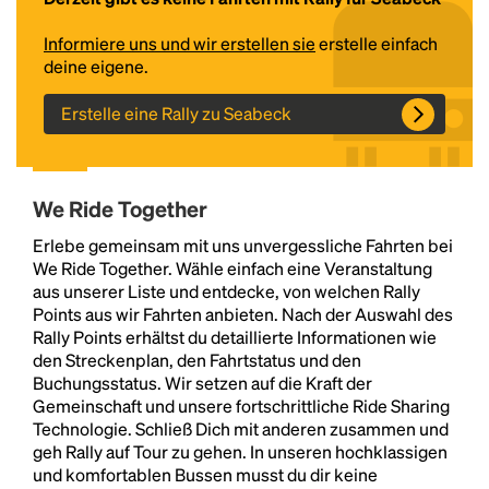
Informiere uns und wir erstellen sie
erstelle einfach
deine eigene.
Erstelle eine Rally zu Seabeck
We Ride Together
Headline
Erlebe gemeinsam mit uns unvergessliche Fahrten bei
We Ride Together. Wähle einfach eine Veranstaltung
aus unserer Liste und entdecke, von welchen Rally
Points aus wir Fahrten anbieten. Nach der Auswahl des
Lorem Ipsum is simply dummy text of the printing
Rally Points erhältst du detaillierte Informationen wie
and typesetting industry.
Lorem Ipsum has been the
den Streckenplan, den Fahrtstatus und den
industry's standard
dummy text ever since the
Buchungsstatus. Wir setzen auf die Kraft der
1500s, when an unknown printer took a galley of
Gemeinschaft und unsere fortschrittliche Ride Sharing
type and scrambled it to make a type specimen
Technologie. Schließ Dich mit anderen zusammen und
book. It has survived not only five centuries, but also
geh Rally auf Tour zu gehen. In unseren hochklassigen
the leap into electronic typesetting, remaining
und komfortablen Bussen musst du dir keine
essentially unchanged.