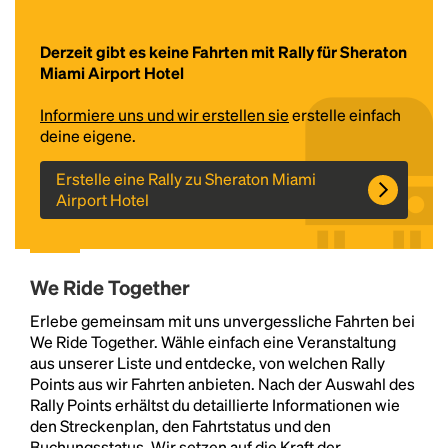
Derzeit gibt es keine Fahrten mit Rally für Sheraton
Miami Airport Hotel
Informiere uns und wir erstellen sie
erstelle einfach
deine eigene.
Erstelle eine Rally zu Sheraton Miami
Airport Hotel
Headline
We Ride Together
Lorem Ipsum is simply dummy text of the printing
and typesetting industry.
Lorem Ipsum has been the
Erlebe gemeinsam mit uns unvergessliche Fahrten bei
industry's standard
dummy text ever since the
We Ride Together. Wähle einfach eine Veranstaltung
1500s, when an unknown printer took a galley of
aus unserer Liste und entdecke, von welchen Rally
type and scrambled it to make a type specimen
Points aus wir Fahrten anbieten. Nach der Auswahl des
book. It has survived not only five centuries, but also
Rally Points erhältst du detaillierte Informationen wie
the leap into electronic typesetting, remaining
den Streckenplan, den Fahrtstatus und den
essentially unchanged.
Buchungsstatus. Wir setzen auf die Kraft der