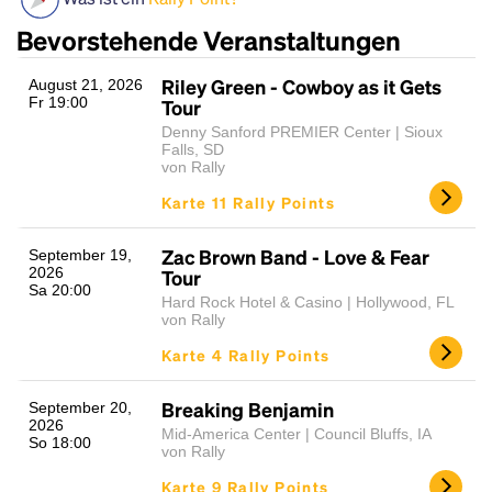
Bevorstehende Veranstaltungen
Riley Green - Cowboy as it Gets
August 21, 2026
Fr 19:00
Tour
Denny Sanford PREMIER Center | Sioux
Falls, SD
von Rally
Karte 11 Rally Points
Headline
Zac Brown Band - Love & Fear
September 19,
2026
Tour
Sa 20:00
Hard Rock Hotel & Casino | Hollywood, FL
Lorem Ipsum is simply dummy text of the printing
von Rally
and typesetting industry.
Lorem Ipsum has been the
Karte 4 Rally Points
industry's standard
dummy text ever since the
1500s, when an unknown printer took a galley of
Breaking Benjamin
September 20,
type and scrambled it to make a type specimen
2026
book. It has survived not only five centuries, but also
Mid-America Center | Council Bluffs, IA
So 18:00
von Rally
the leap into electronic typesetting, remaining
essentially unchanged.
Karte 9 Rally Points