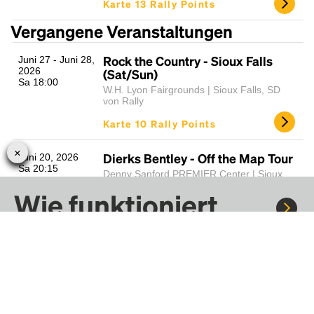
Karte 13 Rally Points
Vergangene Veranstaltungen
Rock the Country - Sioux Falls
Juni 27 - Juni 28,
2026
(Sat/Sun)
Sa 18:00
W.H. Lyon Fairgrounds | Sioux Falls, SD
von Rally
Karte 10 Rally Points
Dierks Bentley - Off the Map Tour
Juni 20, 2026
Sa 20:15
Denny Sanford PREMIER Center | Sioux
Falls, SD
Wie funktioniert
von Rally
Karte 11 Rally Points
Rally?
Journey - Final Frontier Tour
April 6, 2026
Mo 19:30
Denny Sanford PREMIER Center | Sioux
Falls, SD
Fahre mit Rally zu Konzerten, Sportereignissen und
von Rally
Festivals. Tausende von Fahrten warten nur darauf, von dir
entdeckt zu werden.