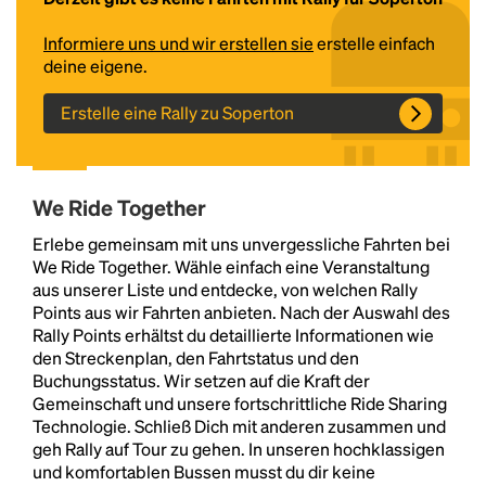
Informiere uns und wir erstellen sie
erstelle einfach
deine eigene.
Erstelle eine Rally zu Soperton
We Ride Together
Headline
Erlebe gemeinsam mit uns unvergessliche Fahrten bei
We Ride Together. Wähle einfach eine Veranstaltung
aus unserer Liste und entdecke, von welchen Rally
Points aus wir Fahrten anbieten. Nach der Auswahl des
Lorem Ipsum is simply dummy text of the printing
Rally Points erhältst du detaillierte Informationen wie
and typesetting industry.
Lorem Ipsum has been the
den Streckenplan, den Fahrtstatus und den
industry's standard
dummy text ever since the
Buchungsstatus. Wir setzen auf die Kraft der
1500s, when an unknown printer took a galley of
Gemeinschaft und unsere fortschrittliche Ride Sharing
type and scrambled it to make a type specimen
Technologie. Schließ Dich mit anderen zusammen und
book. It has survived not only five centuries, but also
geh Rally auf Tour zu gehen. In unseren hochklassigen
the leap into electronic typesetting, remaining
und komfortablen Bussen musst du dir keine
essentially unchanged.