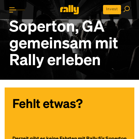
Invest
Soperton, GA
gemeinsam mit
Rally erleben
Fehlt etwas?
Derzeit gibt es keine Fahrten mit Rally für Soperton