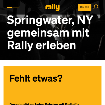
Invest
Springwater, NY
gemeinsam mit
Rally erleben
Fehlt etwas?
Derzeit gibt es keine Fahrten mit Rally für