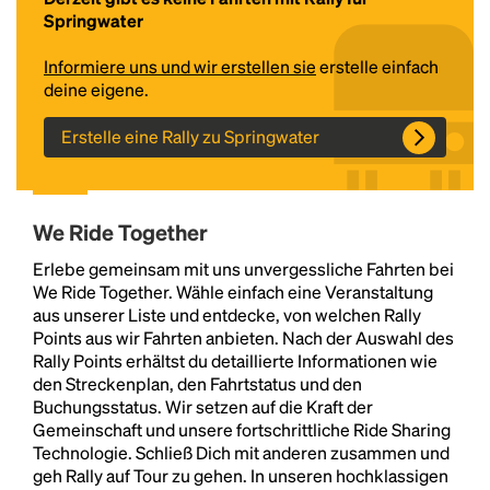
Springwater
Informiere uns und wir erstellen sie
erstelle einfach
deine eigene.
Erstelle eine Rally zu Springwater
We Ride Together
Headline
Erlebe gemeinsam mit uns unvergessliche Fahrten bei
We Ride Together. Wähle einfach eine Veranstaltung
aus unserer Liste und entdecke, von welchen Rally
Lorem Ipsum is simply dummy text of the printing
Points aus wir Fahrten anbieten. Nach der Auswahl des
and typesetting industry.
Lorem Ipsum has been the
Rally Points erhältst du detaillierte Informationen wie
industry's standard
dummy text ever since the
den Streckenplan, den Fahrtstatus und den
1500s, when an unknown printer took a galley of
Buchungsstatus. Wir setzen auf die Kraft der
type and scrambled it to make a type specimen
Gemeinschaft und unsere fortschrittliche Ride Sharing
book. It has survived not only five centuries, but also
Technologie. Schließ Dich mit anderen zusammen und
the leap into electronic typesetting, remaining
geh Rally auf Tour zu gehen. In unseren hochklassigen
essentially unchanged.