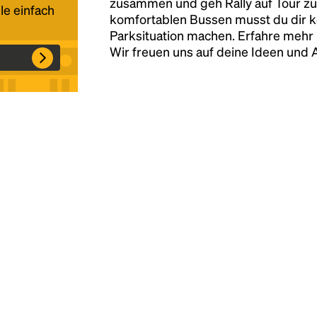
zusammen und geh Rally auf Tour zu
le einfach
komfortablen Bussen musst du dir 
Parksituation machen. Erfahre mehr 
Headline
Wir freuen uns auf deine Ideen und
Lorem Ipsum is simply dummy text of the
printing and typesetting industry.
Lorem
Ipsum has been the industry's standard
dummy text ever since the 1500s, when an
unknown printer took a galley of type and
scrambled it to make a type specimen book. It
has survived not only five centuries, but also
the leap into electronic typesetting, remaining
essentially unchanged.