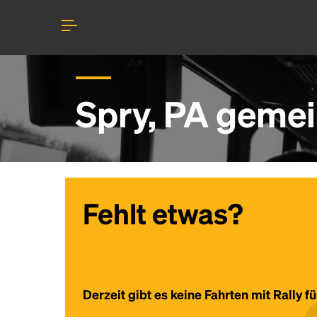
Spry, PA gemei
Fehlt etwas?
Derzeit gibt es keine Fahrten mit Rally f