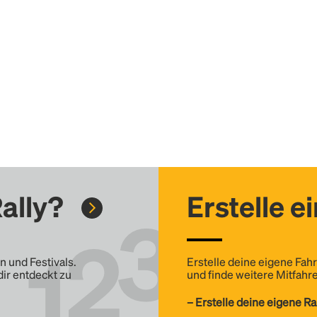
ally?
Erstelle e
n und Festivals.
Erstelle deine eigene Fahr
dir entdeckt zu
und finde weitere Mitfahre
– Erstelle deine eigene Ra