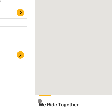
A
Headline
Lorem Ipsum is simply dummy text of the
printing and typesetting industry.
Lorem
Ipsum has been the industry's standard
dummy text ever since the 1500s, when an
unknown printer took a galley of type and
We Ride Together
scrambled it to make a type specimen book. It