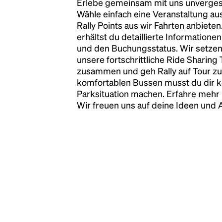
Erlebe gemeinsam mit uns unvergess
has survived not only five centuries, but also
Wähle einfach eine Veranstaltung au
the leap into electronic typesetting, remaining
Rally Points aus wir Fahrten anbiete
essentially unchanged.
erhältst du detaillierte Informatione
und den Buchungsstatus. Wir setzen
unsere fortschrittliche Ride Sharing
zusammen und geh Rally auf Tour zu
komfortablen Bussen musst du dir 
Parksituation machen. Erfahre mehr 
Wir freuen uns auf deine Ideen und