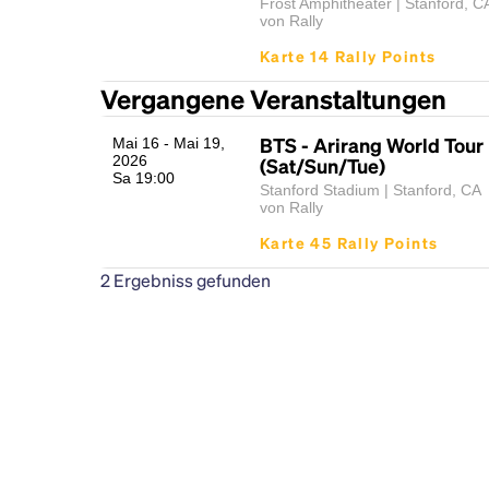
Frost Amphitheater | Stanford, C
von Rally
Karte 14 Rally Points
Vergangene Veranstaltungen
BTS - Arirang World Tour
Mai 16 - Mai 19,
2026
(Sat/Sun/Tue)
Sa 19:00
Stanford Stadium | Stanford, CA
von Rally
Karte 45 Rally Points
2
Ergebniss gefunden