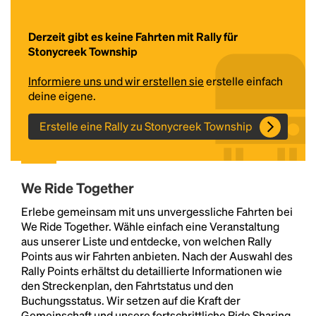
Derzeit gibt es keine Fahrten mit Rally für
Stonycreek Township
Informiere uns und wir erstellen sie
erstelle einfach
deine eigene.
Erstelle eine Rally zu Stonycreek Township
Headline
We Ride Together
Lorem Ipsum is simply dummy text of the printing
Erlebe gemeinsam mit uns unvergessliche Fahrten bei
and typesetting industry.
Lorem Ipsum has been the
We Ride Together. Wähle einfach eine Veranstaltung
industry's standard
dummy text ever since the
aus unserer Liste und entdecke, von welchen Rally
1500s, when an unknown printer took a galley of
Points aus wir Fahrten anbieten. Nach der Auswahl des
type and scrambled it to make a type specimen
Rally Points erhältst du detaillierte Informationen wie
book. It has survived not only five centuries, but also
den Streckenplan, den Fahrtstatus und den
the leap into electronic typesetting, remaining
Buchungsstatus. Wir setzen auf die Kraft der
essentially unchanged.
Gemeinschaft und unsere fortschrittliche Ride Sharing