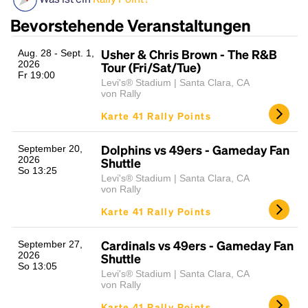
Bevorstehende Veranstaltungen
Usher & Chris Brown - The R&B
Aug. 28 - Sept. 1,
2026
Tour (Fri/Sat/Tue)
Fr 19:00
Levi's® Stadium | Santa Clara, CA
von Rally
Karte 41 Rally Points
Headline
Dolphins vs 49ers - Gameday Fan
September 20,
2026
Shuttle
So 13:25
Levi's® Stadium | Santa Clara, CA
von Rally
Lorem Ipsum is simply dummy text of the printing
Karte 41 Rally Points
and typesetting industry.
Lorem Ipsum has been the
industry's standard
dummy text ever since the
1500s, when an unknown printer took a galley of
Cardinals vs 49ers - Gameday Fan
September 27,
2026
type and scrambled it to make a type specimen
Shuttle
So 13:05
book. It has survived not only five centuries, but also
Levi's® Stadium | Santa Clara, CA
the leap into electronic typesetting, remaining
von Rally
essentially unchanged.
Karte 41 Rally Points