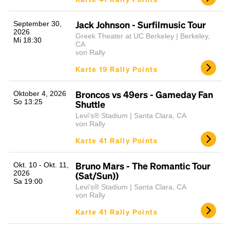
Jack Johnson - Surfilmusic Tour
September 30,
2026
Greek Theater at UC Berkeley | Berkeley,
Mi 18:30
CA
von Rally
Karte 19 Rally Points
Broncos vs 49ers - Gameday Fan
Oktober 4, 2026
So 13:25
Shuttle
Levi's® Stadium | Santa Clara, CA
von Rally
Karte 41 Rally Points
Bruno Mars - The Romantic Tour
Okt. 10 - Okt. 11,
2026
(Sat/Sun))
Sa 19:00
Levi's® Stadium | Santa Clara, CA
von Rally
Karte 41 Rally Points