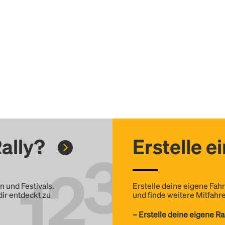
ally?
Erstelle e
n und Festivals.
Erstelle deine eigene Fahr
dir entdeckt zu
und finde weitere Mitfahre
– Erstelle deine eigene Ra