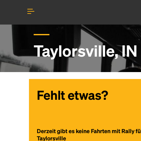
Taylorsville, I
Fehlt etwas?
Derzeit gibt es keine Fahrten mit Rally fü
Taylorsville