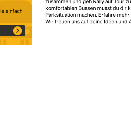
zusammen und geh Rally auf Tour zu
komfortablen Bussen musst du dir 
le einfach
Parksituation machen. Erfahre mehr 
Headline
Wir freuen uns auf deine Ideen und
Lorem Ipsum is simply dummy text of the
printing and typesetting industry.
Lorem
Ipsum has been the industry's standard
dummy text ever since the 1500s, when an
unknown printer took a galley of type and
scrambled it to make a type specimen book. It
has survived not only five centuries, but also
the leap into electronic typesetting, remaining
essentially unchanged.