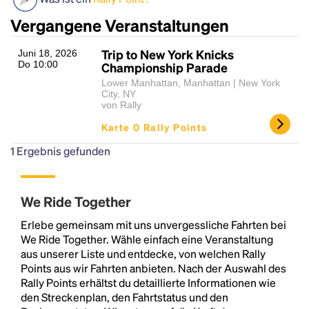
Vergangene Veranstaltungen
Trip to New York Knicks
Juni 18, 2026
Do 10:00
Championship Parade
Lower Manhattan, Manhattan | New York
City, NY
von Rally
Karte 0 Rally Points
Headline
1
Ergebnis gefunden
We Ride Together
Lorem Ipsum is simply dummy text of the printing
and typesetting industry.
Lorem Ipsum has been the
Erlebe gemeinsam mit uns unvergessliche Fahrten bei
industry's standard
dummy text ever since the
We Ride Together. Wähle einfach eine Veranstaltung
1500s, when an unknown printer took a galley of
aus unserer Liste und entdecke, von welchen Rally
type and scrambled it to make a type specimen
Points aus wir Fahrten anbieten. Nach der Auswahl des
book. It has survived not only five centuries, but also
Rally Points erhältst du detaillierte Informationen wie
the leap into electronic typesetting, remaining
den Streckenplan, den Fahrtstatus und den
essentially unchanged.